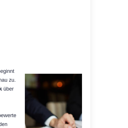
beginnt
nau zu.
k
über
bewerte
nden